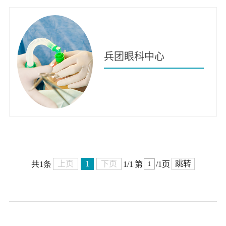
兵团眼科中心
上页
1
下页
跳转
共1条
1/1
第
/1页