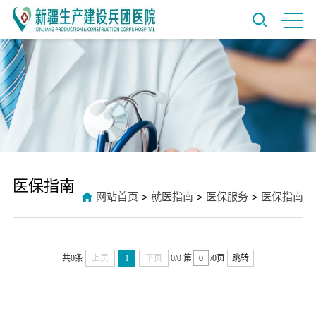
医保指南
网站首页
>
就医指南
>
医保服务
>
医保指南
共0条
上页
1
下页
0/0
第
/0页
跳转