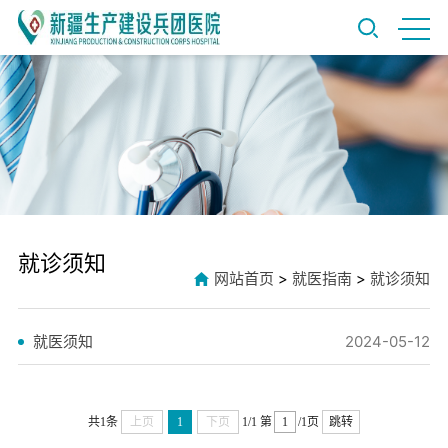
就诊须知
网站首页
>
就医指南
>
就诊须知
就医须知
2024-05-12
共1条
上页
1
下页
1/1
第
/1页
跳转