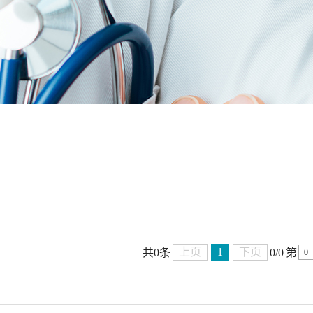
上页
1
下页
共0条
0/0
第