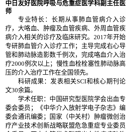
中日友好医院呼吸与危重症医学科副主任医
师
专业特长：
长期从事肺血管病介入诊
疗，大咯血、肿瘤及血管疾病、外周血管疾
病介入相关的诊疗及临床研究。
2017年开始
专研肺血管介入诊疗工作；主导完成右心导
管和肺动脉造影数千例次，完成咯血介入治
疗2000例次以上；慢性血栓栓塞性肺动脉高
压的介入治疗工作在全国领先。
科研成果：
发表相关
SCI和核心期刊论
文30余篇。
学术任职：
中国研究型医院学会出血专
委会委员；《中华介入放射学电子杂志》编
委会通讯编委；国家（中关村）肿瘤微创治
疗产业技术创新战略联盟危急重症专业委员