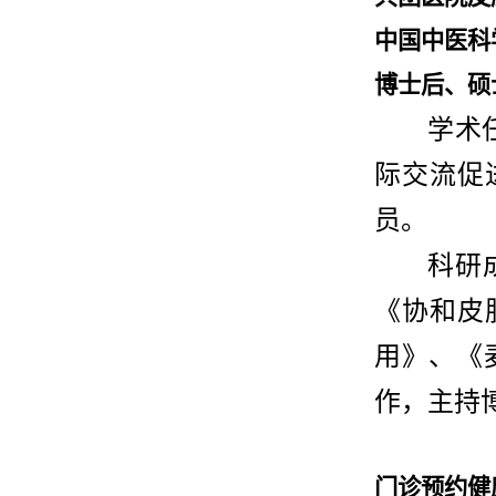
中国中医科
博士后、硕
学术
际交流促
员。
科研
《协和皮
用》、《
作，主持
门诊预约健