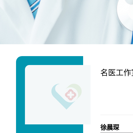
名医工作
徐晨琛