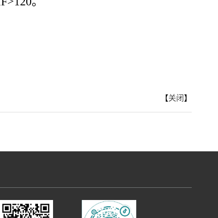
>120。
【
关闭
】