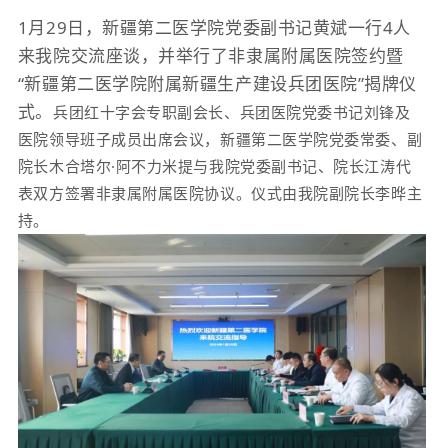
1月29日，新疆第二医学院
党委副书记黄斌一行4人
来我院交流座谈，并
举行了非隶属附属医院签约暨
“新疆第二医学院附属新疆生产建设兵团医院”揭牌仪
式。
兵
团红十字会专职副会长、
兵团医院党委书记刘锋及
医院领导班子成员出席会议，
新疆第二医
学院党委常委、副
院长木合塔尔·阿不力米提与我院党委副书记、院长江涛代
表双方签署非隶属附属医院协议。
仪式由我院副院长李晔主
持。