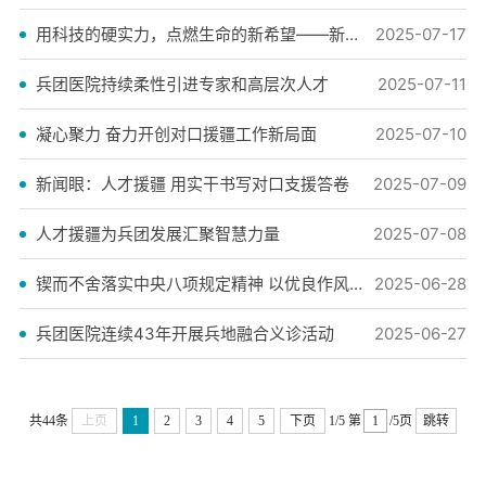
用科技的硬实力，点燃生命的新希望——新疆广播电视台带您探索兵团医院手术机器人
2025-07-17
兵团医院持续柔性引进专家和高层次人才
2025-07-11
凝心聚力 奋力开创对口援疆工作新局面
2025-07-10
新闻眼：人才援疆 用实干书写对口支援答卷
2025-07-09
人才援疆为兵团发展汇聚智慧力量
2025-07-08
锲而不舍落实中央八项规定精神 以优良作风凝心聚力干事创业锲而不舍落实中央八…
2025-06-28
兵团医院连续43年开展兵地融合义诊活动
2025-06-27
共44条
上页
1
2
3
4
5
下页
1/5
第
/5页
跳转